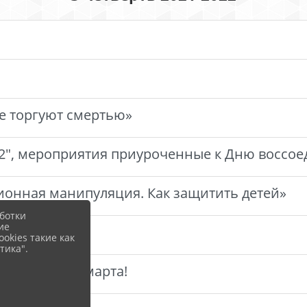
!
е торгуют смертью»
", мероприятия приуроченные к Дню воссое
онная манипуляция. Как защитить детей»
ботки
ие
okies такие как
тика".
им Днем - 8 марта!