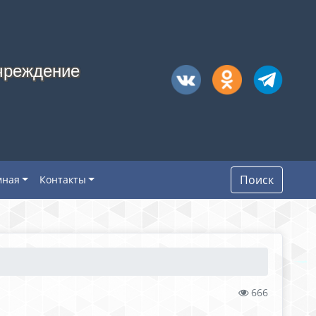
чреждение
Поиск
мная
Контакты
666