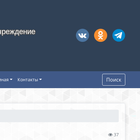
чреждение
Поиск
мная
Контакты
37