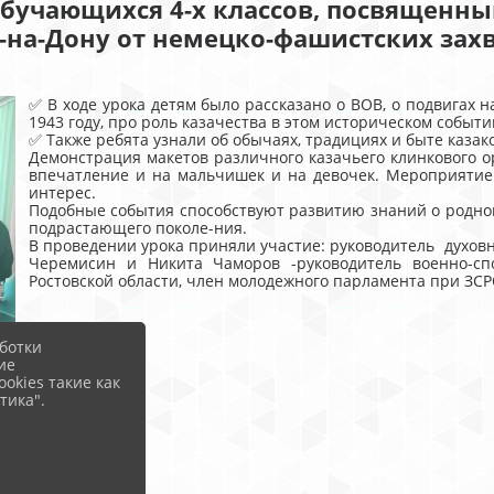
обучающихся 4-х классов, посвященны
-на-Дону от немецко-фашистских зах
✅ В ходе урока детям было рассказано о ВОВ, о подвигах 
1943 году, про роль казачества в этом историческом событии
✅ Также ребята узнали об обычаях, традициях и быте казако
Демонстрация макетов различного казачьего клинкового 
впечатление и на мальчишек и на девочек. Мероприяти
интерес.
Подобные события способствуют развитию знаний о родно
подрастающего поколе-ния.
В проведении урока приняли участие: руководитель духовн
Черемисин и Никита Чаморов -руководитель военно-сп
Ростовской области, член молодежного парламента при ЗСР
ботки
ие
okies такие как
тика".