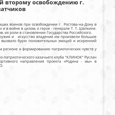
й второму освобождению г.
ватчиков
наших воинов при освобождении г. Ростова-на-Дону в
 и в войне в целом, о герое - генерале Т. Т. Шапкине.
в, их роли в становлении Государства Российского.
оружия и искусство владения им произвели большое
е вызвало бурю положительных эмоций и искренний
м регионе и формированию патриотических чувств у
о-патриотического казачьего клуба "КЛИНОК" Руслан
ортивного направления проекта «Родина - мы» в
О.