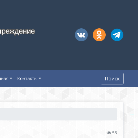
чреждение
Поиск
мная
Контакты
53