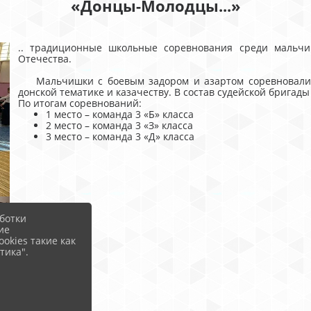
«Донцы-Молодцы...»
.. традиционные школьные соревнования среди мальчи
Отечества.
Мальчишки с боевым задором и азартом соревновались 
донской тематике и казачеству. В состав судейской бригады
По итогам соревнований:
1 место – команда 3 «Б» класса
2 место – команда 3 «З» класса
3 место – команда 3 «Д» класса
ботки
ие
okies такие как
тика".