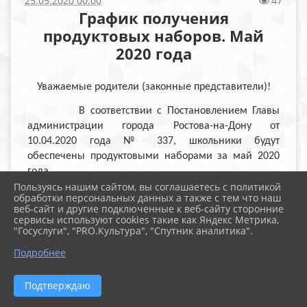
25.05.2020 00:00
47
График получения
продуктовых наборов. Май
2020 года
Уважаемые родители (законные представители)!
В соответствии с Постановлением Главы
администрации города Ростова-на-Дону от
10.04.2020 года № 337, школьники будут
обеспечены продуктовыми наборами за май 2020
года.
Пользуясь нашим сайтом, вы соглашаетесь с политикой
Продуктовые наборы получает родитель
обработки персональных данных а также с тем что наш
веб-сайт и другие подключенные к веб-сайту сторонние
(законный представитель) тех детей, семья
сервисы используют cookies такие как Яндекс Метрика,
которого имеет статус малообеспеченной семьи, и
"Госуслуги", "PRO.Культура", "Спутник аналитика".
дети с ОВЗ (по заключениям ПМПК) на текущий
Подробнее
период 2020 года.
Классный руководитель контролирует получение
Подтверждаю
продуктовых наборов родителями учащихся своего