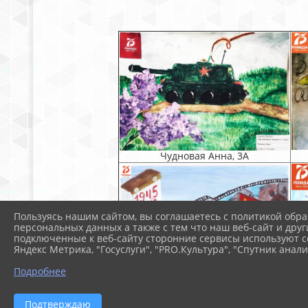
Чудновая Анна, 3А
Пользуясь нашим сайтом, вы соглашаетесь с политикой обра
персональных данных а также с тем что наш веб-сайт и друг
подключенные к веб-сайту сторонние сервисы используют co
Яндекс Метрика, "Госуслуги", "PRO.Культура", "Спутник анали
Подробнее
Авраменко Алиса, 4Г
Подтверждаю