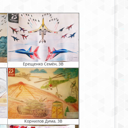
Ерещенко Семён, 3В
Корнилов Дима, 3В