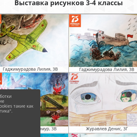
Выставка рисунков 3-4 классы
Гаджимурадова Лилия, 3В
Гаджимурадова Лилия, 3В
ботки
ие
okies такие как
тика".
Гаджимурадов Тимур, 3В
Журавлев Денис, 3Г