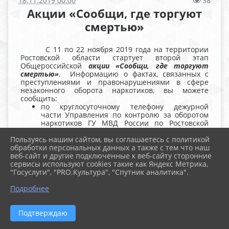
18.11.2019 00:00
38
Акции «Сообщи, где торгуют
смертью»
С 11 по 22 ноября 2019 года на территории
Ростовской области стартует второй этап
Общероссийской
акции «Сообщи, где торгуют
смертью»
. Информацию о фактах, связанных с
преступлениями и правонарушениями в сфере
незаконного оборота наркотиков, вы можете
сообщить:
по круглосуточному телефону дежурной
части Управления по контролю за оборотом
наркотиков ГУ МВД России по Ростовской
области –
8 (863) 249-34-44
Пользуясь нашим сайтом, вы соглашаетесь с политикой
по «телефону доверия» Государственного
обработки персональных данных а также с тем что наш
бюджетного учреждения Ростовской области
веб-сайт и другие подключенные к веб-сайту сторонние
«Наркологический диспансер» (понедельник-
сервисы используют cookies такие как Яндекс Метрика,
пятница с 09.00 до 17.30) –
8(863) 240-60-70
"Госуслуги", "PRO.Культура", "Спутник аналитика".
Подробнее
Подтверждаю
2026 г. school109rostov.ru
Вход