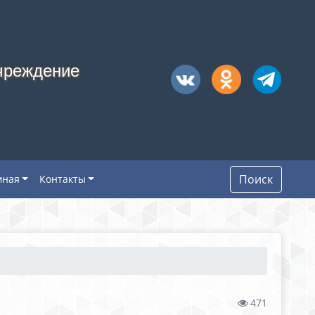
чреждение
Поиск
мная
Контакты
471