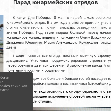
Парад юнармейских отрядов
В канун Дня Победы, 8 мая, в нашей школе состоялся,
юнармейских отрядов. В этом году в смотре приняли участи
стояли юные пилоты, юнги, танкисты, разведчики, пехо
знамя Победы.
Под звуки марша большой парад началс
командиров командующему – полковнику Олегу Владимиров
Движения Юнармия Мурко Александру.
Командиры отрядо
девиз.
В ходе смотра
все отряды показали отличную строев
дисциплину.
Участники продемонстрировали строевые у
перестроения в две, три шеренги. В заключение каждый 
почетными гостями и родителями.
ботки
С каждым годом все больше и больше гостей посещает н
ие
и жители микрорайона школы и воспитанники ближайших д
okies такие как
тика".
Все участники подготовились к смотру серьезно и ответ
внешний вид, хорошее исполнение строевой песни — все э
к смотру показали отряды: