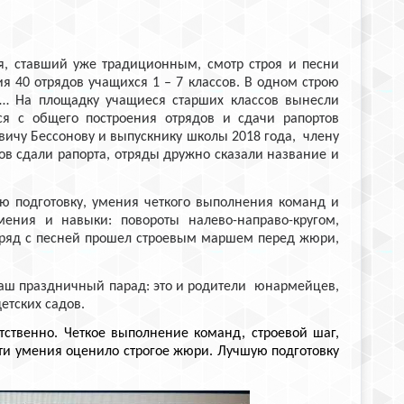
 ставший уже традиционным, смотр строя и песни
я 40 отрядов учащихся 1 – 7 классов.
В одном строю
та…
На площадку учащиеся старших классов вынесли
я с общего построения отрядов и сдачи рапортов
ичу Бессонову и выпускнику школы 2018 года, члену
в сдали рапорта, отряды дружно сказали название и
ую подготовку, умения четкого выполнения команд и
мения и навыки: повороты налево-направо-кругом,
отряд с песней прошел строевым маршем перед жюри,
аш праздничный парад: это и родители юнармейцев,
етских садов.
ственно. Четкое выполнение команд, строевой шаг,
ти умения оценило строгое жюри. Лучшую подготовку