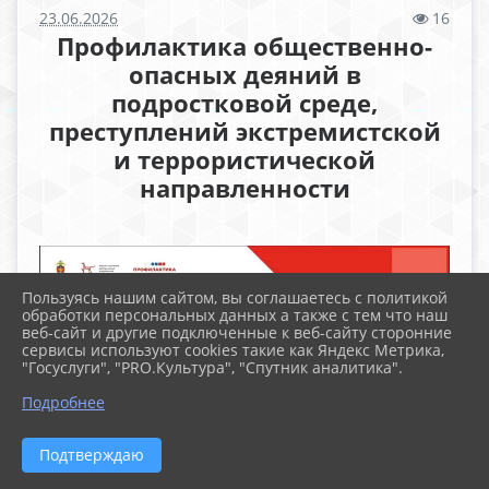
23.06.2026
16
Профилактика общественно-
опасных деяний в
подростковой среде,
преступлений экстремистской
и террористической
направленности
Пользуясь нашим сайтом, вы соглашаетесь с политикой
обработки персональных данных а также с тем что наш
веб-сайт и другие подключенные к веб-сайту сторонние
сервисы используют cookies такие как Яндекс Метрика,
"Госуслуги", "PRO.Культура", "Спутник аналитика".
Подробнее
Подтверждаю
Файлы