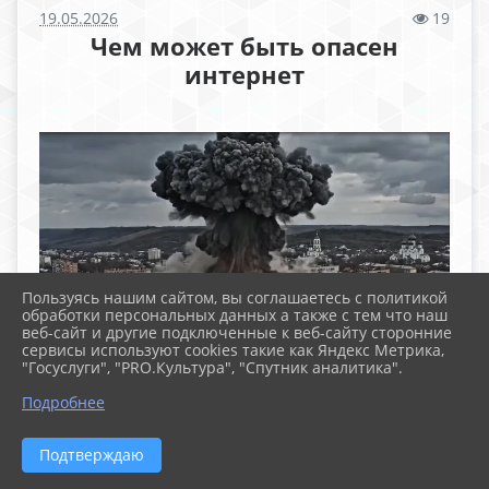
19.05.2026
19
Чем может быть опасен
интернет
Пользуясь нашим сайтом, вы соглашаетесь с политикой
обработки персональных данных а также с тем что наш
веб-сайт и другие подключенные к веб-сайту сторонние
сервисы используют cookies такие как Яндекс Метрика,
Файлы
"Госуслуги", "PRO.Культура", "Спутник аналитика".
Подробнее
16591240301182 (7.2 MiB)
Подтверждаю