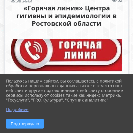
30.08.2025
52
«Горячая линия» Центра
гигиены и эпидемиологии в
Ростовской области
Пользуясь нашим сайтом, вы соглашаетесь с политикой
обработки персональных данных а также с тем что наш
веб-сайт и другие подключенные к веб-сайту сторонние
сервисы используют cookies такие как Яндекс Метрика,
"Госуслуги", "PRO.Культура", "Спутник аналитика".
Филиалом Федерального бюджетного
Подробнее
учреждения здравоохранения «Центр
гигиены и эпидемиологии в Ростовской
Подтверждаю
области» в городе Ростове-на-Дону
осуществляется