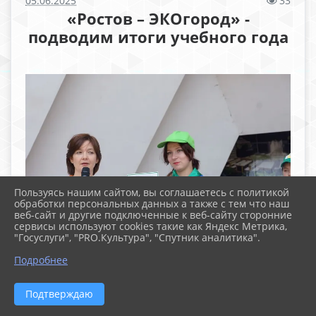
05.06.2025
33
«Ростов – ЭКОгород» -
подводим итоги учебного года
Пользуясь нашим сайтом, вы соглашаетесь с политикой
обработки персональных данных а также с тем что наш
веб-сайт и другие подключенные к веб-сайту сторонние
сервисы используют cookies такие как Яндекс Метрика,
"Госуслуги", "PRO.Культура", "Спутник аналитика".
Подробнее
Подтверждаю