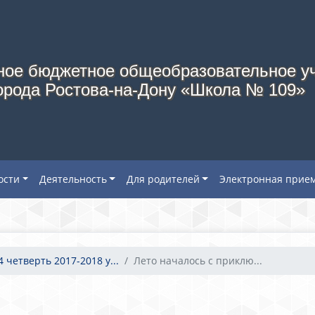
ое бюджетное общеобразовательное у
орода Ростова-на-Дону «Школа № 109»
ости
Деятельность
Для родителей
Электронная прие
4 четверть 2017-2018 у...
Лето началось с приклю...