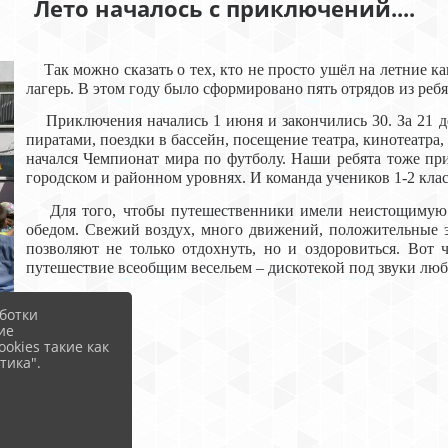
Лето началось с приключений....
Так можно сказать о тех, кто не просто ушёл на летние к
лагерь. В этом году было сформировано пять отрядов из ребят
Приключения начались 1 июня и закончились 30. За 21 де
пиратами, поездки в бассейн, посещение театра, кинотеатра,
начался Чемпионат мира по футболу. Наши ребята тоже при
городском и районном уровнях. И команда учеников 1-2 класс
Для того, чтобы путешественники имели неистощимую э
обедом. Свежий воздух, много движений, положительные э
позволяют не только отдохнуть, но и оздоровиться. Вот 
путешествие всеобщим весельем – дискотекой под звуки лю
ботки
ие
okies такие как
тика".