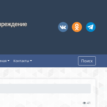
чреждение
Поиск
мная
Контакты
41