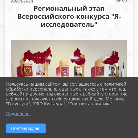
26.04.2024
60
Региональный этап
Всероссийского конкурса "Я-
исследователь"
Пользуясь нашим сайтом, вы соглашаетесь с политикой
обработки персональных данных а также с тем что наш
веб-сайт и другие подключенные к веб-сайту сторонние
сервисы используют cookies такие как Яндекс Метрика,
"Госуслуги", "PRO.Культура", "Спутник аналитика".
Подробнее
Подтверждаю