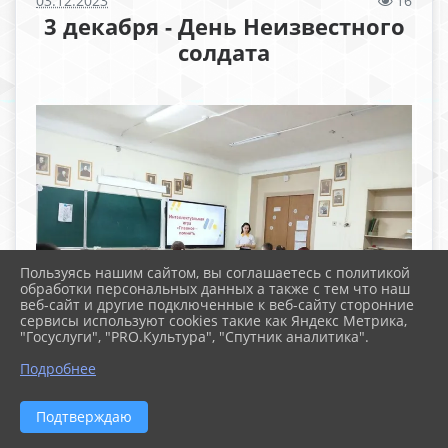
03.12.2023
16
3 декабря - День Неизвестного
солдата
Пользуясь нашим сайтом, вы соглашаетесь с политикой
обработки персональных данных а также с тем что наш
веб-сайт и другие подключенные к веб-сайту сторонние
сервисы используют cookies такие как Яндекс Метрика,
"Госуслуги", "PRO.Культура", "Спутник аналитика".
Подробнее
Подтверждаю