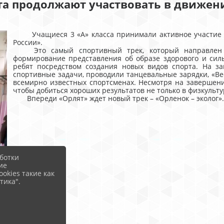
а продолжают участвовать в движен
Учащиеся 3 «А» класса принимали активное участие в
России».
Это самый спортивный трек, который направлен на
формирование представления об образе здорового и сил
ребят посредством создания новых видов спорта. На з
спортивные задачи, проводили танцевальные зарядки, «Ве
всемирно известных спортсменах. Несмотря на завершение
чтобы добиться хороших результатов не только в физкультур
Впереди «Орлят» ждет новый трек – «Орленок – эколог».
ботки
ие
okies такие как
тика".