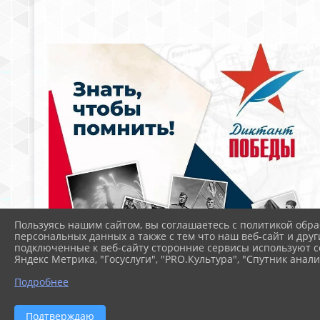
Пользуясь нашим сайтом, вы соглашаетесь с политикой обра
персональных данных а также с тем что наш веб-сайт и друг
подключенные к веб-сайту сторонние сервисы используют co
Яндекс Метрика, "Госуслуги", "PRO.Культура", "Спутник анали
Подробнее
Подтверждаю