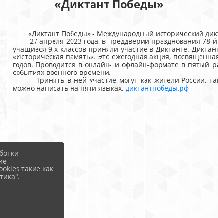
«Диктант Победы»
«Диктант Победы» - Международный исторический дикта
27 апреля 2023 года, в преддверии празднования 78-й 
учащиеся 9-х классов приняли участие в Диктанте. Диктан
«Историческая память». Это ежегодная акция, посвященн
годов. Проводится в онлайн- и офлайн-формате в пятый р
событиях военного времени.
Принять в ней участие могут как жители России, так и
можно написать на пяти языках.
диктантпобеды.рф
ботки
ие
okies такие как
тика".