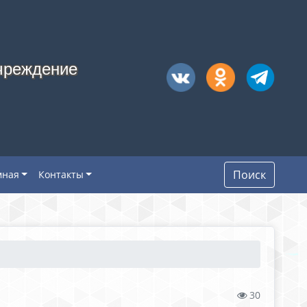
чреждение
Поиск
мная
Контакты
30