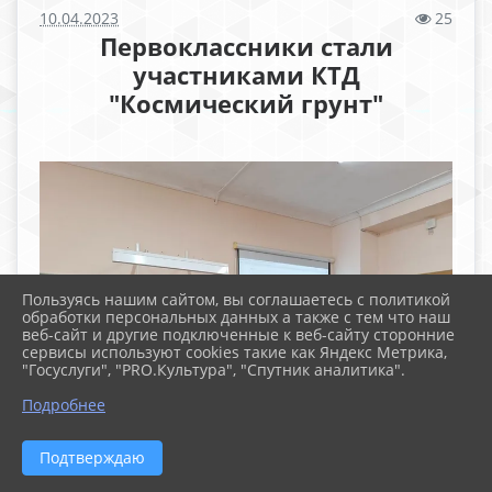
10.04.2023
25
Первоклассники стали
участниками КТД
"Космический грунт"
Пользуясь нашим сайтом, вы соглашаетесь с политикой
обработки персональных данных а также с тем что наш
веб-сайт и другие подключенные к веб-сайту сторонние
сервисы используют cookies такие как Яндекс Метрика,
"Госуслуги", "PRO.Культура", "Спутник аналитика".
Подробнее
Подтверждаю