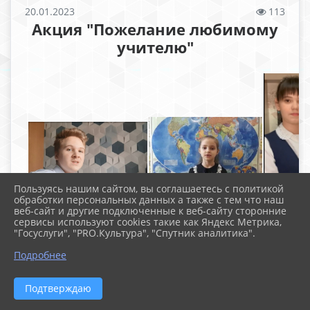
20.01.2023
113
Акция "Пожелание любимому
учителю"
Пользуясь нашим сайтом, вы соглашаетесь с политикой
обработки персональных данных а также с тем что наш
Бессонов Никита, 7а
Голодюк София, 3г
веб-сайт и другие подключенные к веб-сайту сторонние
сервисы используют cookies такие как Яндекс Метрика,
"Госуслуги", "PRO.Культура", "Спутник аналитика".
Гаджиму
Лилия
Подробнее
Подтверждаю