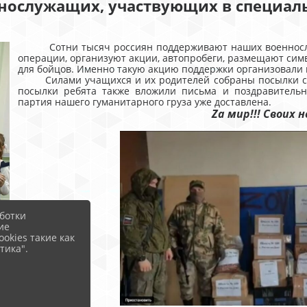
нослужащих, участвующих в специал
Сотни тысяч россиян поддерживают наших военнослуж
операции, организуют акции, автопробеги, размещают симв
для бойцов. Именно такую акцию поддержки организовали
Силами учащихся и их родителей собраны посылки с ме
посылки ребята также вложили письма и поздравитель
партия нашего гуманитарного груза уже доставлена.
Zа мир!!! Своих н
ботки
ие
okies такие как
тика".