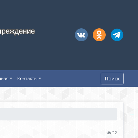
чреждение
Поиск
мная
Контакты
22