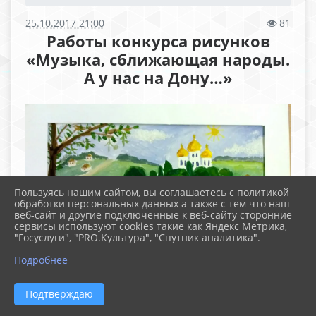
25.10.2017 21:00
81
Работы конкурса рисунков
«Музыка, сближающая народы.
А у нас на Дону…»
Пользуясь нашим сайтом, вы соглашаетесь с политикой
обработки персональных данных а также с тем что наш
веб-сайт и другие подключенные к веб-сайту сторонние
сервисы используют cookies такие как Яндекс Метрика,
"Госуслуги", "PRO.Культура", "Спутник аналитика".
Подробнее
Подтверждаю